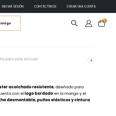
INICIAR SESIÓN
CONTÁCTENOS
CREAR UNA CUENTA
artícul
0
talogo
Cart
ña para este artículo
ster acolchado resistente
, diseñado para
Cuenta con el
logo bordado
en la manga y el
cha desmontable, puños elásticos y cintura