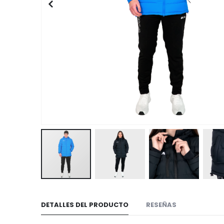
Saltar
al
DETALLES DEL PRODUCTO
RESEÑAS
comienzo
de