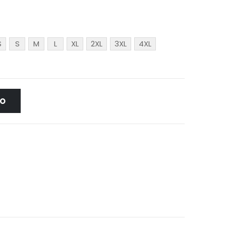
S
S
M
L
XL
2XL
3XL
4XL
TO