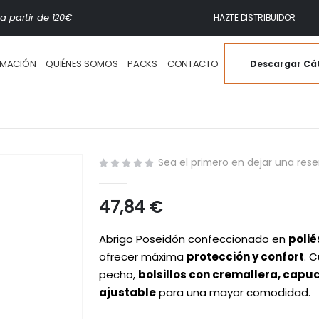
a partir de 120€
HAZTE DISTRIBUIDOR
IMACIÓN
QUIÉNES SOMOS
PACKS
CONTACTO
Descargar Cá
Sea el primero en dejar una rese
47,84 €
Abrigo Poseidón confeccionado en
polié
ofrecer máxima
protección y confort
. 
pecho,
bolsillos con cremallera, capu
ajustable
para una mayor comodidad.