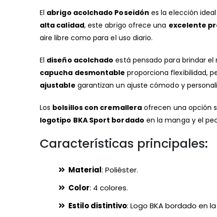
la
El
abrigo acolchado Poseidón
es la elección idea
galería
alta calidad
, este abrigo ofrece una
excelente pr
de
aire libre como para el uso diario.
imágenes
El
diseño acolchado
está pensado para brindar el 
capucha desmontable
proporciona flexibilidad, 
ajustable
garantizan un ajuste cómodo y personaliz
Los
bolsillos con cremallera
ofrecen una opción s
logotipo BKA Sport bordado
en la manga y el pec
Características principales:
Material
: Poliéster.
Color
: 4 colores.
Estilo distintivo
: Logo BKA bordado en l