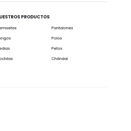
UESTROS PRODUCTOS
amisetas
Pantalones
brigos
Polos
edias
Petos
ochilas
Chándal